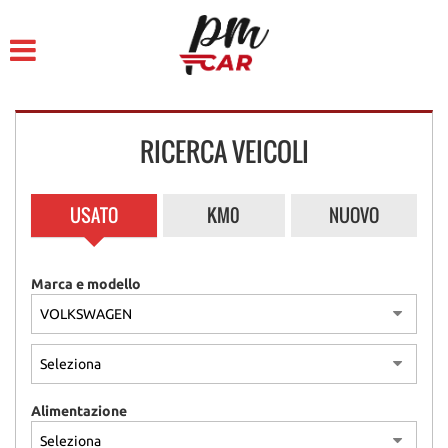
HOME
LISTA VEICOLI
RICERCA VEICOLI
ACQUISTIAMO USATO
ASSISTENZA
USATO
KM0
NUOVO
CONTATTI
Marca e modello
Alimentazione