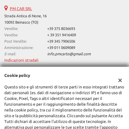
PM CAR SRL
Strada Antica di None, 16
10092 Beinasco (TO)
Vendite:
+39 375 8036693
Vendite:
+ 39 351 9416409
Post Vendite:
+39 345 7906506
Amministrazione:
+39 011 0609089
E-mail:
info.pmcarto@gmail.com
Indicazioni stradali
Cookie policy
Dati fiscali:
PM CAR SRL
Questo sito e gli strumenti di terze parti in esso integrati trattano
dati personali (es. dati di navigazione o indirizzi IP) e fanno uso di
Via Principi D'Acaja, 40, 10138, Torino (TO)
Cookie, Pixel, Tags o altri identificatori necessari per il
C.F/P.IVA:
12769130019
funzionamento e per il raggiungimento delle finalità descritte
Registro delle imprese:
TO
nella cookie policy, tra cui il miglioramento delle funzionalità del
sito e la pubblicità personalizzata. Cliccando sul pulsante Accetta
Tutti dichiari di accettare l'utilizzo di queste tecnologie. In
alternativa puoi personalizzare le tue scelte tramite l'apposito