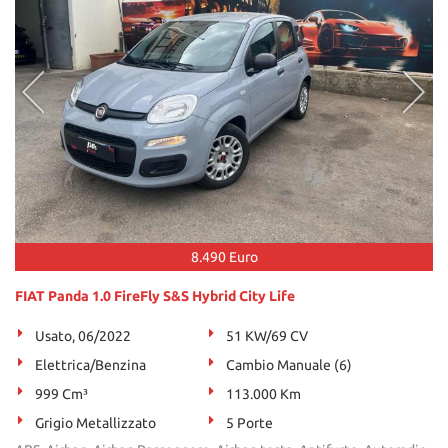
8.490 Euro
FIAT Panda 1.0 FireFly S&S Hybrid City Life
Usato, 06/2022
51 KW/69 CV
Elettrica/Benzina
Cambio Manuale (6)
999 Cm³
113.000 Km
Grigio Metallizzato
5 Porte