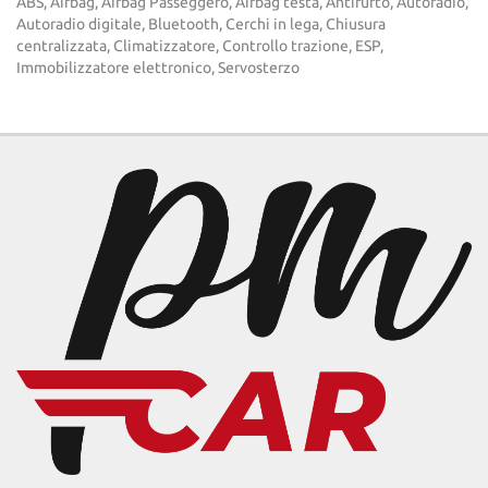
ABS, Airbag, Airbag Passeggero, Airbag testa, Antifurto, Autoradio,
Autoradio digitale, Bluetooth, Cerchi in lega, Chiusura
centralizzata, Climatizzatore, Controllo trazione, ESP,
Immobilizzatore elettronico, Servosterzo