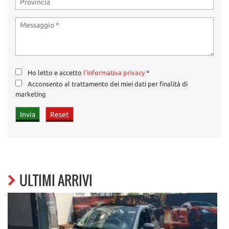
Possibilità di ricevere un VIDEO e FOTO DETTAGLIATE dell’
auto Selezionata
Valutazione del tuo USATO anche a DISTANZA: Vuoi sapere
quanto vale il tuo usato? Invia un messaggio senza impegno
Ho letto e accetto
l'informativa privacy
*
TEST DRIVE su tutte le vetture disponibili.
Acconsento al trattamento dei miei dati per finalità di
marketing
E ANCHE la possibilità di FINANZIARE la tua auto con deutsche
bank
con Consel (Gruppo BANCA SELLA) Compass (Gruppo Mediobanca)
E con rate personalizzate fino ad 84 mesi con Assicurazione furto-
incendio, atti vandalici, cristalli e collisione, a tassi tra i migliori
del mercato!
ULTIMI ARRIVI
Contratti anche Online