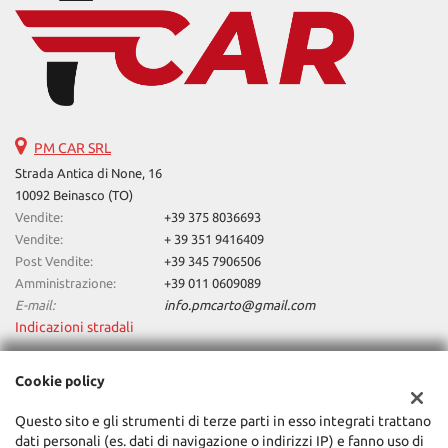
PM CAR SRL
Strada Antica di None, 16
10092 Beinasco (TO)
Vendite:
+39 375 8036693
Vendite:
+ 39 351 9416409
Post Vendite:
+39 345 7906506
Amministrazione:
+39 011 0609089
E-mail:
info.pmcarto@gmail.com
Indicazioni stradali
Cookie policy
Dati fiscali:
PM CAR SRL
Questo sito e gli strumenti di terze parti in esso integrati trattano
dati personali (es. dati di navigazione o indirizzi IP) e fanno uso di
Via Principi D'Acaja, 40, 10138, Torino (TO)