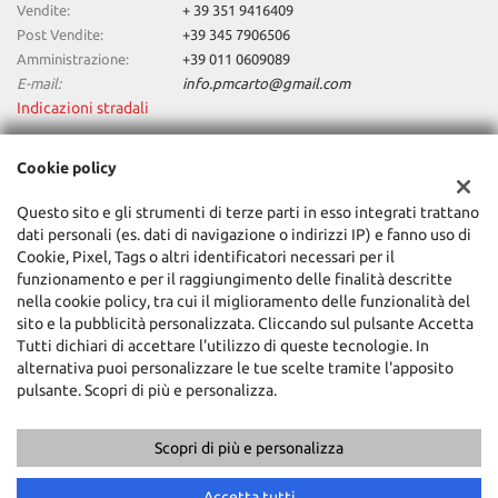
Vendite:
+ 39 351 9416409
Post Vendite:
+39 345 7906506
Amministrazione:
+39 011 0609089
E-mail:
info.pmcarto@gmail.com
Indicazioni stradali
Cookie policy
Dati fiscali:
PM CAR SRL
Questo sito e gli strumenti di terze parti in esso integrati trattano
dati personali (es. dati di navigazione o indirizzi IP) e fanno uso di
Via Principi D'Acaja, 40, 10138, Torino (TO)
Cookie, Pixel, Tags o altri identificatori necessari per il
C.F/P.IVA:
12769130019
funzionamento e per il raggiungimento delle finalità descritte
Registro delle imprese:
TO
nella cookie policy, tra cui il miglioramento delle funzionalità del
sito e la pubblicità personalizzata. Cliccando sul pulsante Accetta
Tutti dichiari di accettare l'utilizzo di queste tecnologie. In
alternativa puoi personalizzare le tue scelte tramite l'apposito
pulsante. Scopri di più e personalizza.
Scopri di più e personalizza
Copyright © 2026 GestionaleAuto.com S.r.l., Tutti i diritti riservati -
Leggi l'informativa sulla privacy
-
Cookie Policy
Chiama
Contatta un consulente
Sito creato da:
GestionaleAuto.com
Accetta tutti