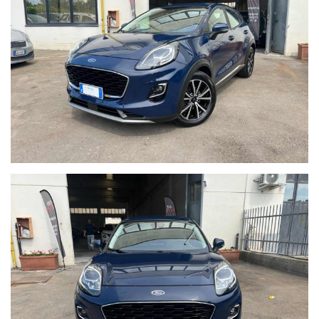
Consegna Auto in tutta Italia
Possibilità di finanziamento dell'intero importo
Auto visibile in:
Strada Antica di None 16,
10092 Beinasco - Torino
VENDITA CEL: +39 - 375.8036693
SEGR. 011-0609089
SERVIZI OFFERTI DAL NOSTRO TEAM :
VIDEOCHIAMATA con Tour Virtuale della Vettura
Possibilità di ricevere un VIDEO e FOTO DETTAGLIATE dell’
auto Selezionata
Valutazione del tuo USATO anche a DISTANZA: Vuoi sapere
quanto vale il tuo usato? Invia un messaggio senza impegno