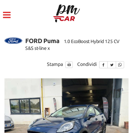
HOME
LISTA VEICOLI
FORD Puma
1.0 EcoBoost Hybrid 125 CV
ACQUISTIAMO USATO
S&S st-line x
ASSISTENZA
Stampa
Condividi
CONTATTI