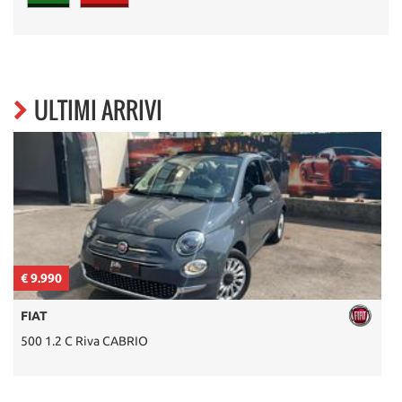
ULTIMI ARRIVI
€ 9.990
€
FIAT
500 1.2 C Riva CABRIO
5