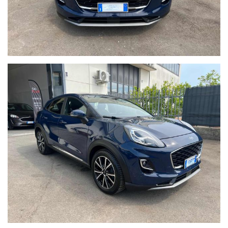
TEST DRIVE su tutte le vetture disponibili.
E ANCHE la possibilità di FINANZIARE la tua auto con deutsche
bank
con Consel (Gruppo BANCA SELLA) Compass (Gruppo Mediobanca)
E con rate personalizzate fino ad 84 mesi con Assicurazione furto-
incendio, atti vandalici, cristalli e collisione, a tassi tra i migliori
del mercato!
Contratti anche Online
WWW.PMCARTO.IT
N.B.Qualora fossero presenti imprecisioni causate dalla non
uniformità dei dati pubblicati dai diversi portali, La invitiamo a
verificare le caratteristiche dello specifico veicolo.
pm car declina ogni responsabilità per eventuali involontarie
incongruenze che non rappresentano in alcun modo un impegno